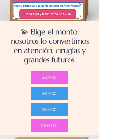
💫 Elige el monto,
nosotros lo convertimos
en atención, cirugías y
grandes futuros.
$300.00
$400.00
$500.00
$1000.00